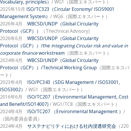
Vocabulary, principles）
/ WG1（国際エキスパート）
2025年10月
ISO/TC323（Circular Economy/ ISO59001
Management System）
/ WG6（国際エキスパート）
2026年4月
WBCSD/UNDP（Global Circularity
Protocol（GCP））
（Thechnical Advisory)
2026年6月
WBCSD/UNDP（Global Circularity
Protocol（GCP））/the
Integrating Circular risk and value in
corporate finance
workstream
（国際エキスパート）
2024年4月
WBCSD/UNDP（Global Circularity
Protocol（GCP））/Technical Working Group
（国際エキスパ
ート）
2023年4月
ISO/PC343（SDG Management / ISO53001,
ISO53002）
/ WG1（国際エキスパート）
2016年6月
ISO/TC207（Environmental Management, Cost
and Benefit/ISO14007)
/ WG1/TC8（国際エキスパート）
2024年4月
ISO/TC207 （Environmental Management ）
/
（国内委員会委員）
2024年4月
サステナビリティにおける社内浸透研究会
（220