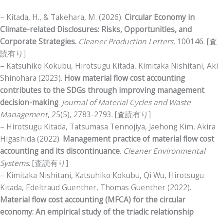
– Kitada, H., & Takehara, M. (2026).
Circular Economy in
Climate-related Disclosures: Risks, Opportunities, and
Corporate Strategies.
Cleaner Production Letters
, 100146. [査
読有り]
– Katsuhiko Kokubu, Hirotsugu Kitada, Kimitaka Nishitani, Aki
Shinohara (2023).
How material flow cost accounting
contributes to the SDGs through improving management
decision-making
.
Journal of Material Cycles and Waste
Management
, 25(5), 2783-2793. [査読有り]
– Hirotsugu Kitada, Tatsumasa Tennojiya, Jaehong Kim, Akira
Higashida (2022).
Management practice of material flow cost
accounting and its discontinuance
.
Cleaner Environmental
Systems
. [査読有り]
– Kimitaka Nishitani, Katsuhiko Kokubu, Qi Wu, Hirotsugu
Kitada, Edeltraud Guenther, Thomas Guenther (2022).
Material flow cost accounting (MFCA) for the circular
economy: An empirical study of the triadic relationship